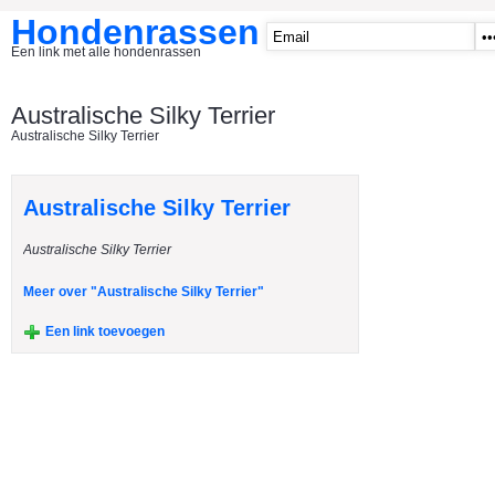
Hondenrassen
Een link met alle hondenrassen
START
Australische Silky Terrier
Australische Silky Terrier
CATEGORIE�N
A1 - Hondenclubs Belgie
Australische Silky Terrier
A2 - Hondenclubs Nederland
Australische Silky Terrier
A3 - Honden en katten startpagina
A4 Honden benodigdheden
Meer over "Australische Silky Terrier"
Affenpinscher
Een link toevoegen
Afghaanse Windhond
Airedale Terrier
Akita Inu
Alaska Malamute
American Akita