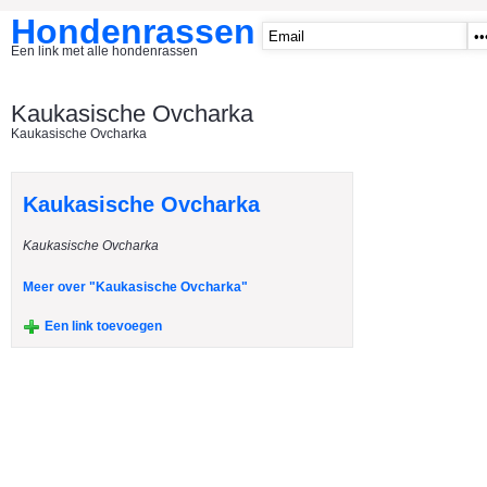
Hondenrassen
Een link met alle hondenrassen
START
Kaukasische Ovcharka
Kaukasische Ovcharka
CATEGORIE�N
A1 - Hondenclubs Belgie
Kaukasische Ovcharka
A2 - Hondenclubs Nederland
Kaukasische Ovcharka
A3 - Honden en katten startpagina
A4 Honden benodigdheden
Meer over "Kaukasische Ovcharka"
Affenpinscher
Een link toevoegen
Afghaanse Windhond
Airedale Terrier
Akita Inu
Alaska Malamute
American Akita