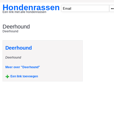
Hondenrassen
Een link met alle hondenrassen
START
Deerhound
Deerhound
CATEGORIE�N
A1 - Hondenclubs Belgie
Deerhound
A2 - Hondenclubs Nederland
Deerhound
A3 - Honden en katten startpagina
A4 Honden benodigdheden
Meer over "Deerhound"
Affenpinscher
Een link toevoegen
Afghaanse Windhond
Airedale Terrier
Akita Inu
Alaska Malamute
American Akita