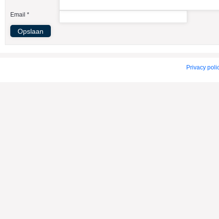
American Indian Dog
Email *
American Staffordshire Terrier
Amerikaanse Bulldog
Amerikaanse Cocker Spaniel
Anatolische Herdershond
Privacy poli
Appenzeller Sennenhond
Argentijnse Dog
Australian Cattle Dog
Australian Shepherd
Australische Kelpie
Australische Silky Terrier
Australische Terrier
Azawakh
Barsoi
Basenji