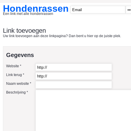
Hondenrassen
Een link met alle hondenrassen
START
Link toevoegen
Uw link toevoegen aan deze linkpagina? Dan bent u hier op de juiste plek.
CATEGORIE�N
A1 - Hondenclubs Belgie
Gegevens
A2 - Hondenclubs Nederland
Website *
A3 - Honden en katten startpagina
Link terug *
A4 Honden benodigdheden
Naam website *
Affenpinscher
Beschrijving *
Afghaanse Windhond
Airedale Terrier
Akita Inu
Alaska Malamute
American Akita