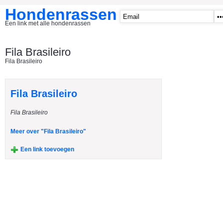
Hondenrassen
Een link met alle hondenrassen
START
Fila Brasileiro
Fila Brasileiro
CATEGORIE�N
A1 - Hondenclubs Belgie
Fila Brasileiro
A2 - Hondenclubs Nederland
Fila Brasileiro
A3 - Honden en katten startpagina
A4 Honden benodigdheden
Meer over "Fila Brasileiro"
Affenpinscher
Een link toevoegen
Afghaanse Windhond
Airedale Terrier
Akita Inu
Alaska Malamute
American Akita