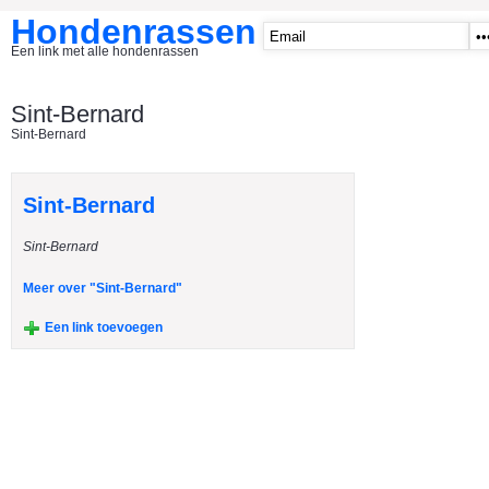
Hondenrassen
Een link met alle hondenrassen
START
Sint-Bernard
Sint-Bernard
CATEGORIE�N
A1 - Hondenclubs Belgie
Sint-Bernard
A2 - Hondenclubs Nederland
Sint-Bernard
A3 - Honden en katten startpagina
A4 Honden benodigdheden
Meer over "Sint-Bernard"
Affenpinscher
Een link toevoegen
Afghaanse Windhond
Airedale Terrier
Akita Inu
Alaska Malamute
American Akita