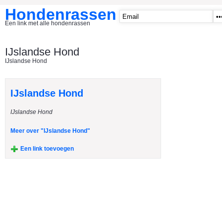
Hondenrassen
Een link met alle hondenrassen
START
IJslandse Hond
IJslandse Hond
CATEGORIE�N
A1 - Hondenclubs Belgie
IJslandse Hond
A2 - Hondenclubs Nederland
IJslandse Hond
A3 - Honden en katten startpagina
A4 Honden benodigdheden
Meer over "IJslandse Hond"
Affenpinscher
Een link toevoegen
Afghaanse Windhond
Airedale Terrier
Akita Inu
Alaska Malamute
American Akita