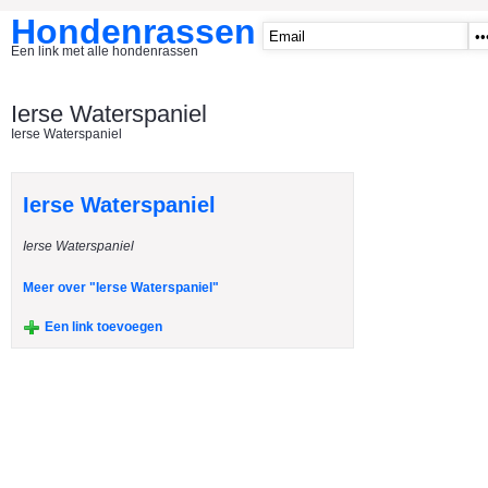
Hondenrassen
Een link met alle hondenrassen
START
Ierse Waterspaniel
Ierse Waterspaniel
CATEGORIE�N
A1 - Hondenclubs Belgie
Ierse Waterspaniel
A2 - Hondenclubs Nederland
Ierse Waterspaniel
A3 - Honden en katten startpagina
A4 Honden benodigdheden
Meer over "Ierse Waterspaniel"
Affenpinscher
Een link toevoegen
Afghaanse Windhond
Airedale Terrier
Akita Inu
Alaska Malamute
American Akita