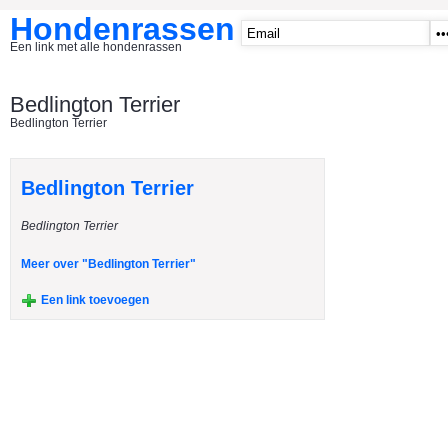
Hondenrassen
Een link met alle hondenrassen
START
Bedlington Terrier
Bedlington Terrier
CATEGORIE�N
A1 - Hondenclubs Belgie
Bedlington Terrier
A2 - Hondenclubs Nederland
Bedlington Terrier
A3 - Honden en katten startpagina
A4 Honden benodigdheden
Meer over "Bedlington Terrier"
Affenpinscher
Een link toevoegen
Afghaanse Windhond
Airedale Terrier
Akita Inu
Alaska Malamute
American Akita