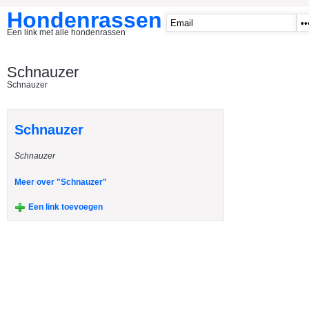
Hondenrassen
Een link met alle hondenrassen
START
Schnauzer
Schnauzer
CATEGORIE�N
A1 - Hondenclubs Belgie
Schnauzer
A2 - Hondenclubs Nederland
Schnauzer
A3 - Honden en katten startpagina
A4 Honden benodigdheden
Meer over "Schnauzer"
Affenpinscher
Een link toevoegen
Afghaanse Windhond
Airedale Terrier
Akita Inu
Alaska Malamute
American Akita