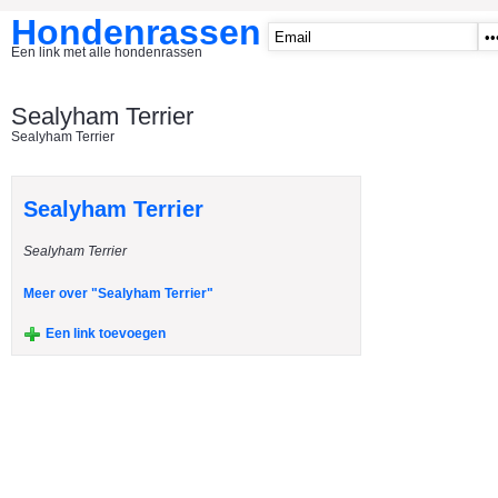
Hondenrassen
Een link met alle hondenrassen
START
Sealyham Terrier
Sealyham Terrier
CATEGORIE�N
A1 - Hondenclubs Belgie
Sealyham Terrier
A2 - Hondenclubs Nederland
Sealyham Terrier
A3 - Honden en katten startpagina
A4 Honden benodigdheden
Meer over "Sealyham Terrier"
Affenpinscher
Een link toevoegen
Afghaanse Windhond
Airedale Terrier
Akita Inu
Alaska Malamute
American Akita