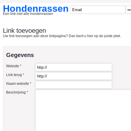
Hondenrassen
Een link met alle hondenrassen
START
Link toevoegen
Uw link toevoegen aan deze linkpagina? Dan bent u hier op de juiste plek.
CATEGORIE�N
A1 - Hondenclubs Belgie
Gegevens
A2 - Hondenclubs Nederland
Website *
A3 - Honden en katten startpagina
Link terug *
A4 Honden benodigdheden
Naam website *
Affenpinscher
Beschrijving *
Afghaanse Windhond
Airedale Terrier
Akita Inu
Alaska Malamute
American Akita