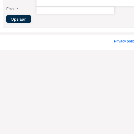
American Indian Dog
Email *
American Staffordshire Terrier
Amerikaanse Bulldog
Amerikaanse Cocker Spaniel
Anatolische Herdershond
Privacy poli
Appenzeller Sennenhond
Argentijnse Dog
Australian Cattle Dog
Australian Shepherd
Australische Kelpie
Australische Silky Terrier
Australische Terrier
Azawakh
Barsoi
Basenji