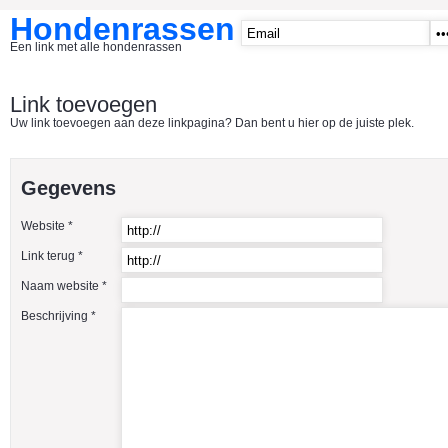
Hondenrassen
Een link met alle hondenrassen
START
Link toevoegen
Uw link toevoegen aan deze linkpagina? Dan bent u hier op de juiste plek.
CATEGORIE�N
A1 - Hondenclubs Belgie
Gegevens
A2 - Hondenclubs Nederland
Website *
A3 - Honden en katten startpagina
Link terug *
A4 Honden benodigdheden
Naam website *
Affenpinscher
Beschrijving *
Afghaanse Windhond
Airedale Terrier
Akita Inu
Alaska Malamute
American Akita