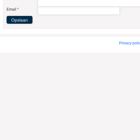
American Indian Dog
Email *
American Staffordshire Terrier
Amerikaanse Bulldog
Amerikaanse Cocker Spaniel
Anatolische Herdershond
Privacy poli
Appenzeller Sennenhond
Argentijnse Dog
Australian Cattle Dog
Australian Shepherd
Australische Kelpie
Australische Silky Terrier
Australische Terrier
Azawakh
Barsoi
Basenji