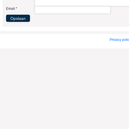
American Indian Dog
Email *
American Staffordshire Terrier
Amerikaanse Bulldog
Amerikaanse Cocker Spaniel
Anatolische Herdershond
Privacy poli
Appenzeller Sennenhond
Argentijnse Dog
Australian Cattle Dog
Australian Shepherd
Australische Kelpie
Australische Silky Terrier
Australische Terrier
Azawakh
Barsoi
Basenji