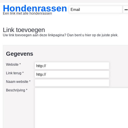
Hondenrassen
Een link met alle hondenrassen
START
Link toevoegen
Uw link toevoegen aan deze linkpagina? Dan bent u hier op de juiste plek.
CATEGORIE�N
A1 - Hondenclubs Belgie
Gegevens
A2 - Hondenclubs Nederland
Website *
A3 - Honden en katten startpagina
Link terug *
A4 Honden benodigdheden
Naam website *
Affenpinscher
Beschrijving *
Afghaanse Windhond
Airedale Terrier
Akita Inu
Alaska Malamute
American Akita