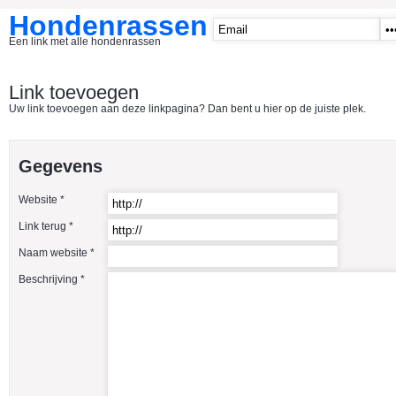
Hondenrassen
Een link met alle hondenrassen
START
Link toevoegen
Uw link toevoegen aan deze linkpagina? Dan bent u hier op de juiste plek.
CATEGORIE�N
A1 - Hondenclubs Belgie
Gegevens
A2 - Hondenclubs Nederland
Website *
A3 - Honden en katten startpagina
Link terug *
A4 Honden benodigdheden
Naam website *
Affenpinscher
Beschrijving *
Afghaanse Windhond
Airedale Terrier
Akita Inu
Alaska Malamute
American Akita