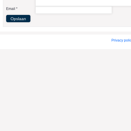
American Indian Dog
Email *
American Staffordshire Terrier
Amerikaanse Bulldog
Amerikaanse Cocker Spaniel
Anatolische Herdershond
Privacy poli
Appenzeller Sennenhond
Argentijnse Dog
Australian Cattle Dog
Australian Shepherd
Australische Kelpie
Australische Silky Terrier
Australische Terrier
Azawakh
Barsoi
Basenji