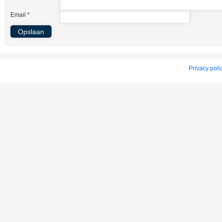
American Indian Dog
Email *
American Staffordshire Terrier
Amerikaanse Bulldog
Amerikaanse Cocker Spaniel
Anatolische Herdershond
Privacy poli
Appenzeller Sennenhond
Argentijnse Dog
Australian Cattle Dog
Australian Shepherd
Australische Kelpie
Australische Silky Terrier
Australische Terrier
Azawakh
Barsoi
Basenji