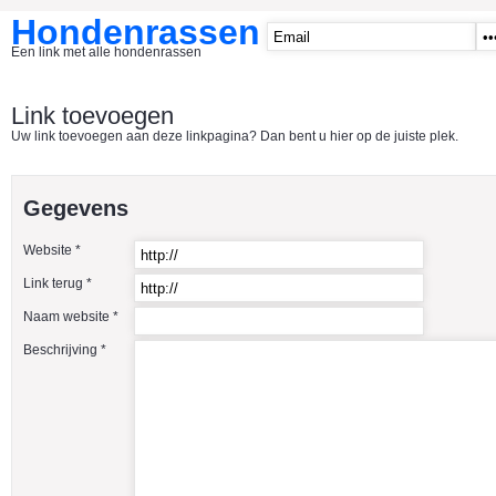
Hondenrassen
Een link met alle hondenrassen
START
Link toevoegen
Uw link toevoegen aan deze linkpagina? Dan bent u hier op de juiste plek.
CATEGORIE�N
A1 - Hondenclubs Belgie
Gegevens
A2 - Hondenclubs Nederland
Website *
A3 - Honden en katten startpagina
Link terug *
A4 Honden benodigdheden
Naam website *
Affenpinscher
Beschrijving *
Afghaanse Windhond
Airedale Terrier
Akita Inu
Alaska Malamute
American Akita