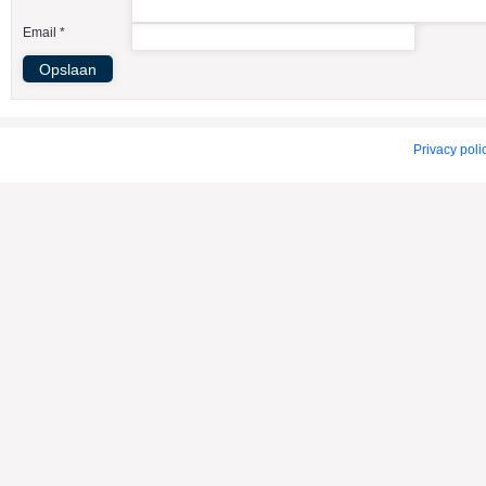
American Indian Dog
Email *
American Staffordshire Terrier
Amerikaanse Bulldog
Amerikaanse Cocker Spaniel
Anatolische Herdershond
Privacy poli
Appenzeller Sennenhond
Argentijnse Dog
Australian Cattle Dog
Australian Shepherd
Australische Kelpie
Australische Silky Terrier
Australische Terrier
Azawakh
Barsoi
Basenji