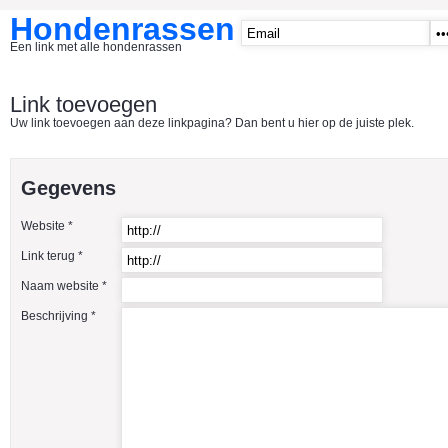
Hondenrassen
Een link met alle hondenrassen
START
Link toevoegen
Uw link toevoegen aan deze linkpagina? Dan bent u hier op de juiste plek.
CATEGORIE�N
A1 - Hondenclubs Belgie
Gegevens
A2 - Hondenclubs Nederland
Website *
A3 - Honden en katten startpagina
Link terug *
A4 Honden benodigdheden
Naam website *
Affenpinscher
Beschrijving *
Afghaanse Windhond
Airedale Terrier
Akita Inu
Alaska Malamute
American Akita