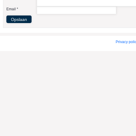
American Indian Dog
Email *
American Staffordshire Terrier
Amerikaanse Bulldog
Amerikaanse Cocker Spaniel
Anatolische Herdershond
Privacy poli
Appenzeller Sennenhond
Argentijnse Dog
Australian Cattle Dog
Australian Shepherd
Australische Kelpie
Australische Silky Terrier
Australische Terrier
Azawakh
Barsoi
Basenji