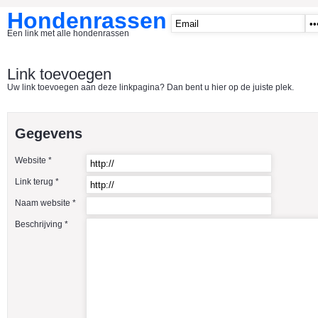
Hondenrassen
Een link met alle hondenrassen
START
Link toevoegen
Uw link toevoegen aan deze linkpagina? Dan bent u hier op de juiste plek.
CATEGORIE�N
A1 - Hondenclubs Belgie
Gegevens
A2 - Hondenclubs Nederland
Website *
A3 - Honden en katten startpagina
Link terug *
A4 Honden benodigdheden
Naam website *
Affenpinscher
Beschrijving *
Afghaanse Windhond
Airedale Terrier
Akita Inu
Alaska Malamute
American Akita