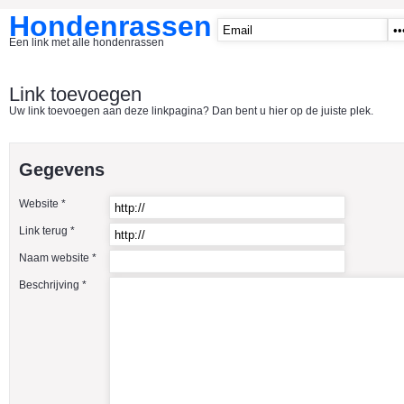
Hondenrassen
Een link met alle hondenrassen
START
Link toevoegen
Uw link toevoegen aan deze linkpagina? Dan bent u hier op de juiste plek.
CATEGORIE�N
A1 - Hondenclubs Belgie
Gegevens
A2 - Hondenclubs Nederland
Website *
A3 - Honden en katten startpagina
Link terug *
A4 Honden benodigdheden
Naam website *
Affenpinscher
Beschrijving *
Afghaanse Windhond
Airedale Terrier
Akita Inu
Alaska Malamute
American Akita