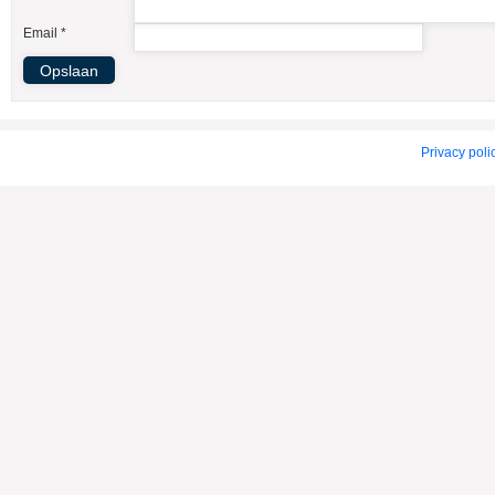
American Indian Dog
Email *
American Staffordshire Terrier
Amerikaanse Bulldog
Amerikaanse Cocker Spaniel
Anatolische Herdershond
Privacy poli
Appenzeller Sennenhond
Argentijnse Dog
Australian Cattle Dog
Australian Shepherd
Australische Kelpie
Australische Silky Terrier
Australische Terrier
Azawakh
Barsoi
Basenji