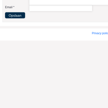
American Indian Dog
Email *
American Staffordshire Terrier
Amerikaanse Bulldog
Amerikaanse Cocker Spaniel
Anatolische Herdershond
Privacy poli
Appenzeller Sennenhond
Argentijnse Dog
Australian Cattle Dog
Australian Shepherd
Australische Kelpie
Australische Silky Terrier
Australische Terrier
Azawakh
Barsoi
Basenji