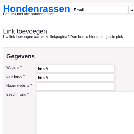
Hondenrassen
Een link met alle hondenrassen
START
Link toevoegen
Uw link toevoegen aan deze linkpagina? Dan bent u hier op de juiste plek.
CATEGORIE�N
A1 - Hondenclubs Belgie
Gegevens
A2 - Hondenclubs Nederland
Website *
A3 - Honden en katten startpagina
Link terug *
A4 Honden benodigdheden
Naam website *
Affenpinscher
Beschrijving *
Afghaanse Windhond
Airedale Terrier
Akita Inu
Alaska Malamute
American Akita