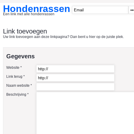
Hondenrassen
Een link met alle hondenrassen
START
Link toevoegen
Uw link toevoegen aan deze linkpagina? Dan bent u hier op de juiste plek.
CATEGORIE�N
A1 - Hondenclubs Belgie
Gegevens
A2 - Hondenclubs Nederland
Website *
A3 - Honden en katten startpagina
Link terug *
A4 Honden benodigdheden
Naam website *
Affenpinscher
Beschrijving *
Afghaanse Windhond
Airedale Terrier
Akita Inu
Alaska Malamute
American Akita