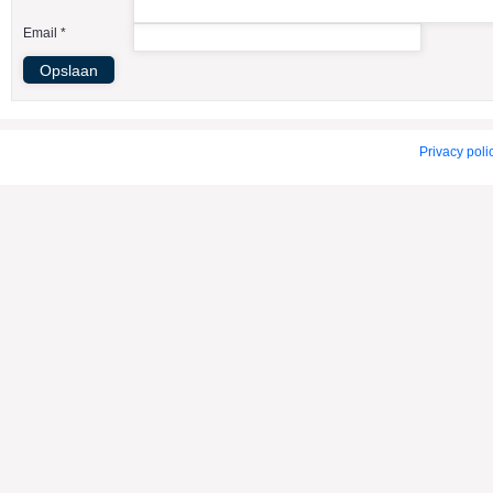
American Indian Dog
Email *
American Staffordshire Terrier
Amerikaanse Bulldog
Amerikaanse Cocker Spaniel
Anatolische Herdershond
Privacy poli
Appenzeller Sennenhond
Argentijnse Dog
Australian Cattle Dog
Australian Shepherd
Australische Kelpie
Australische Silky Terrier
Australische Terrier
Azawakh
Barsoi
Basenji