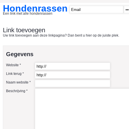
Hondenrassen
Een link met alle hondenrassen
START
Link toevoegen
Uw link toevoegen aan deze linkpagina? Dan bent u hier op de juiste plek.
CATEGORIE�N
A1 - Hondenclubs Belgie
Gegevens
A2 - Hondenclubs Nederland
Website *
A3 - Honden en katten startpagina
Link terug *
A4 Honden benodigdheden
Naam website *
Affenpinscher
Beschrijving *
Afghaanse Windhond
Airedale Terrier
Akita Inu
Alaska Malamute
American Akita