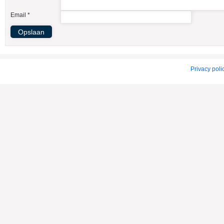
American Indian Dog
Email *
American Staffordshire Terrier
Amerikaanse Bulldog
Amerikaanse Cocker Spaniel
Anatolische Herdershond
Privacy poli
Appenzeller Sennenhond
Argentijnse Dog
Australian Cattle Dog
Australian Shepherd
Australische Kelpie
Australische Silky Terrier
Australische Terrier
Azawakh
Barsoi
Basenji