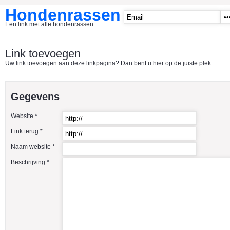
Hondenrassen
Een link met alle hondenrassen
START
Link toevoegen
Uw link toevoegen aan deze linkpagina? Dan bent u hier op de juiste plek.
CATEGORIE�N
A1 - Hondenclubs Belgie
Gegevens
A2 - Hondenclubs Nederland
Website *
A3 - Honden en katten startpagina
Link terug *
A4 Honden benodigdheden
Naam website *
Affenpinscher
Beschrijving *
Afghaanse Windhond
Airedale Terrier
Akita Inu
Alaska Malamute
American Akita