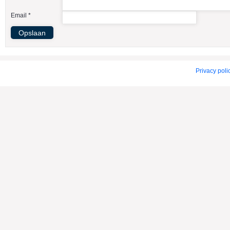
American Indian Dog
Email *
American Staffordshire Terrier
Amerikaanse Bulldog
Amerikaanse Cocker Spaniel
Anatolische Herdershond
Privacy poli
Appenzeller Sennenhond
Argentijnse Dog
Australian Cattle Dog
Australian Shepherd
Australische Kelpie
Australische Silky Terrier
Australische Terrier
Azawakh
Barsoi
Basenji