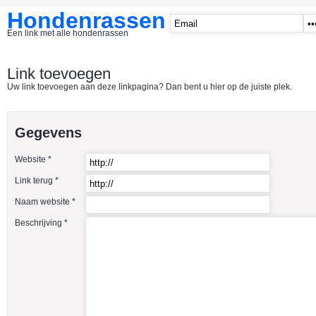
Hondenrassen
Een link met alle hondenrassen
START
Link toevoegen
Uw link toevoegen aan deze linkpagina? Dan bent u hier op de juiste plek.
CATEGORIE�N
A1 - Hondenclubs Belgie
Gegevens
A2 - Hondenclubs Nederland
Website *
A3 - Honden en katten startpagina
Link terug *
A4 Honden benodigdheden
Naam website *
Affenpinscher
Beschrijving *
Afghaanse Windhond
Airedale Terrier
Akita Inu
Alaska Malamute
American Akita