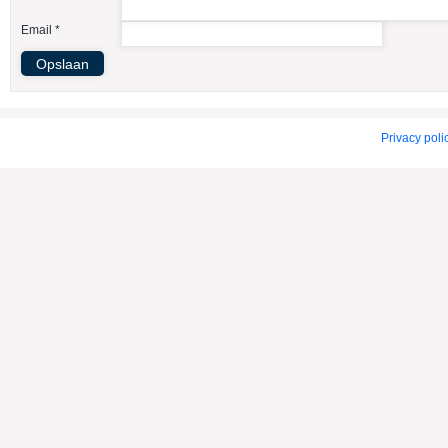
American Indian Dog
Email *
American Staffordshire Terrier
Amerikaanse Bulldog
Amerikaanse Cocker Spaniel
Anatolische Herdershond
Privacy poli
Appenzeller Sennenhond
Argentijnse Dog
Australian Cattle Dog
Australian Shepherd
Australische Kelpie
Australische Silky Terrier
Australische Terrier
Azawakh
Barsoi
Basenji