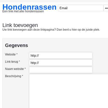
Hondenrassen
Een link met alle hondenrassen
START
Link toevoegen
Uw link toevoegen aan deze linkpagina? Dan bent u hier op de juiste plek.
CATEGORIE�N
A1 - Hondenclubs Belgie
Gegevens
A2 - Hondenclubs Nederland
Website *
A3 - Honden en katten startpagina
Link terug *
A4 Honden benodigdheden
Naam website *
Affenpinscher
Beschrijving *
Afghaanse Windhond
Airedale Terrier
Akita Inu
Alaska Malamute
American Akita