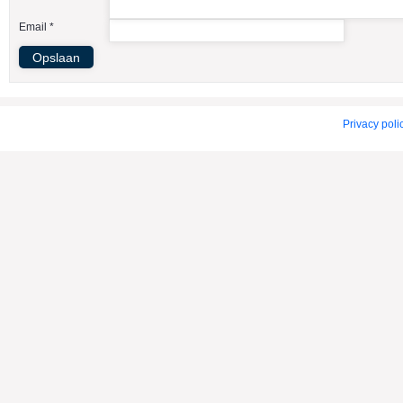
American Indian Dog
Email *
American Staffordshire Terrier
Amerikaanse Bulldog
Amerikaanse Cocker Spaniel
Anatolische Herdershond
Privacy poli
Appenzeller Sennenhond
Argentijnse Dog
Australian Cattle Dog
Australian Shepherd
Australische Kelpie
Australische Silky Terrier
Australische Terrier
Azawakh
Barsoi
Basenji