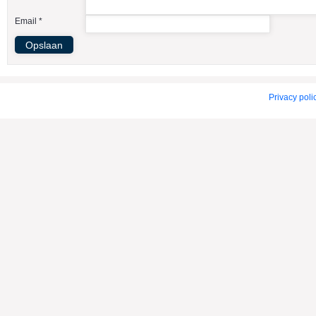
American Indian Dog
Email *
American Staffordshire Terrier
Amerikaanse Bulldog
Amerikaanse Cocker Spaniel
Anatolische Herdershond
Privacy poli
Appenzeller Sennenhond
Argentijnse Dog
Australian Cattle Dog
Australian Shepherd
Australische Kelpie
Australische Silky Terrier
Australische Terrier
Azawakh
Barsoi
Basenji