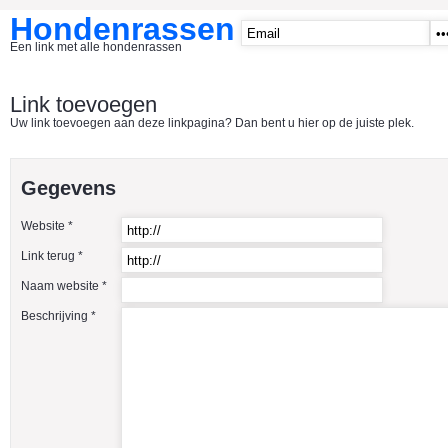
Hondenrassen
Een link met alle hondenrassen
START
Link toevoegen
Uw link toevoegen aan deze linkpagina? Dan bent u hier op de juiste plek.
CATEGORIE�N
A1 - Hondenclubs Belgie
Gegevens
A2 - Hondenclubs Nederland
Website *
A3 - Honden en katten startpagina
Link terug *
A4 Honden benodigdheden
Naam website *
Affenpinscher
Beschrijving *
Afghaanse Windhond
Airedale Terrier
Akita Inu
Alaska Malamute
American Akita