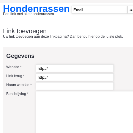
Hondenrassen
Een link met alle hondenrassen
START
Link toevoegen
Uw link toevoegen aan deze linkpagina? Dan bent u hier op de juiste plek.
CATEGORIE�N
A1 - Hondenclubs Belgie
Gegevens
A2 - Hondenclubs Nederland
Website *
A3 - Honden en katten startpagina
Link terug *
A4 Honden benodigdheden
Naam website *
Affenpinscher
Beschrijving *
Afghaanse Windhond
Airedale Terrier
Akita Inu
Alaska Malamute
American Akita