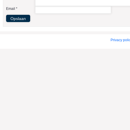
American Indian Dog
Email *
American Staffordshire Terrier
Amerikaanse Bulldog
Amerikaanse Cocker Spaniel
Anatolische Herdershond
Privacy poli
Appenzeller Sennenhond
Argentijnse Dog
Australian Cattle Dog
Australian Shepherd
Australische Kelpie
Australische Silky Terrier
Australische Terrier
Azawakh
Barsoi
Basenji