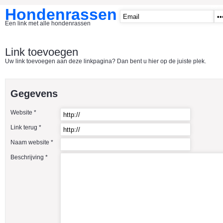
Hondenrassen
Een link met alle hondenrassen
START
Link toevoegen
Uw link toevoegen aan deze linkpagina? Dan bent u hier op de juiste plek.
CATEGORIE�N
A1 - Hondenclubs Belgie
Gegevens
A2 - Hondenclubs Nederland
Website *
A3 - Honden en katten startpagina
Link terug *
A4 Honden benodigdheden
Naam website *
Affenpinscher
Beschrijving *
Afghaanse Windhond
Airedale Terrier
Akita Inu
Alaska Malamute
American Akita