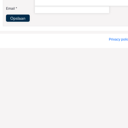
American Indian Dog
Email *
American Staffordshire Terrier
Amerikaanse Bulldog
Amerikaanse Cocker Spaniel
Anatolische Herdershond
Privacy poli
Appenzeller Sennenhond
Argentijnse Dog
Australian Cattle Dog
Australian Shepherd
Australische Kelpie
Australische Silky Terrier
Australische Terrier
Azawakh
Barsoi
Basenji